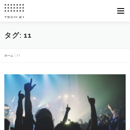
コ
ン
メニュー
テ
ン
ツ
へ
加工紹介
会社情報
所有設備
お問い合わせ
タグ:
11
ス
キ
ッ
プ
求人案内
ホーム
»
11