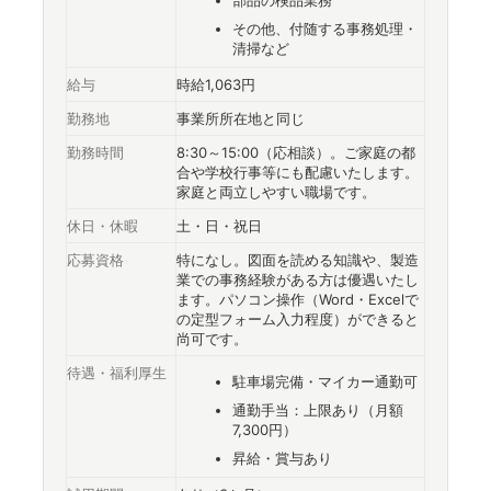
その他、付随する事務処理・
清掃など
給与
時給1,063円
勤務地
事業所所在地と同じ
勤務時間
8:30～15:00（応相談）。ご家庭の都
合や学校行事等にも配慮いたします。
家庭と両立しやすい職場です。
休日・休暇
土・日・祝日
応募資格
特になし。図面を読める知識や、製造
業での事務経験がある方は優遇いたし
ます。パソコン操作（Word・Excelで
の定型フォーム入力程度）ができると
尚可です。
待遇・福利厚生
駐車場完備・マイカー通勤可
通勤手当：上限あり（月額
7,300円）
昇給・賞与あり