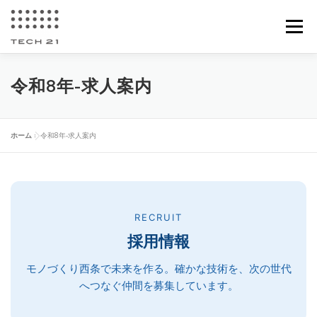
コ
ン
メニュー
テ
ン
ツ
へ
加工紹介
会社情報
所有設備
お問い合わせ
令和8年-求人案内
ス
キ
ッ
プ
求人案内
ホーム
»
令和8年-求人案内
RECRUIT
採用情報
モノづくり西条で未来を作る。
確かな技術を、次の世代
へつなぐ仲間を募集しています。