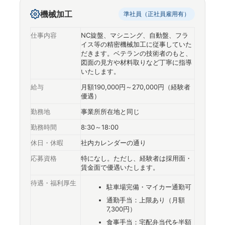
機械加工
準社員（正社員雇用有）
仕事内容
NC旋盤、マシニング、自動盤、フラ
イス等の精密機械加工に従事していた
だきます。ベテランの技術者のもと、
図面の見方や材料取りなど丁寧に指導
いたします。
給与
月額190,000円～270,000円（経験者
優遇）
勤務地
事業所所在地と同じ
勤務時間
8:30～18:00
休日・休暇
社内カレンダーの通り
応募資格
特になし。ただし、経験者は採用面・
賃金面で優遇いたします。
待遇・福利厚生
駐車場完備・マイカー通勤可
通勤手当：上限あり（月額
7,300円）
食事手当：宅配弁当代を半額